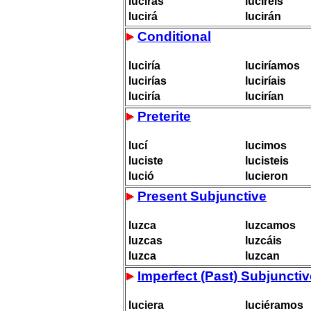
lucirás
luciréis
lucirá
lucirán
Conditional
luciría
luciríamos
lucirías
luciríais
luciría
lucirían
Preterite
lucí
lucimos
luciste
lucisteis
lució
lucieron
Present Subjunctive
luzca
luzcamos
luzcas
luzcáis
luzca
luzcan
Imperfect (Past) Subjunctiv
luciera
luciéramos