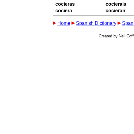
cocieras
cocierais
cociera
cocieran
Home
Spanish Dictionary
Span
Created by Neil Coff